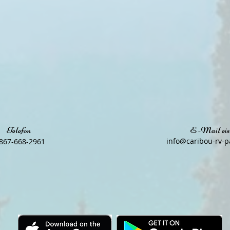
Telefon
E -Mail eis
​
info@caribou-rv-p
867-668-2961