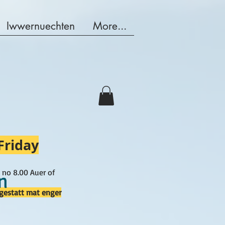
Iwwernuechten
More...
Friday
 no 8.00 Auer of
n
gestatt mat enger