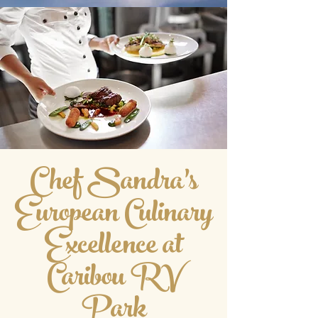
Chef Sandra’s
European Culinary
Excellence at
Caribou RV
Park