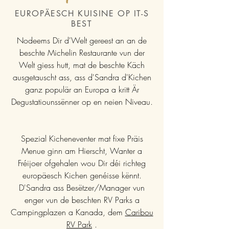
EUROPÄESCH KUISINE OP IT-S
BEST
Nodeems Dir d'Welt gereest an an de
beschte Michelin Restaurante vun der
Welt giess hutt, mat de beschte Käch
ausgetauscht ass, ass d'Sandra d'Kichen
ganz populär an Europa a kritt Är
Degustatiounssënner op en neien Niveau.
Spezial Kicheneventer mat fixe Präis
Menue ginn am Hierscht, Wanter a
Fréijoer ofgehalen wou Dir déi richteg
europäesch Kichen genéisse kënnt.
D'Sandra ass Besëtzer/Manager vun
enger vun de beschten RV Parks a
Campingplazen a Kanada, dem
Caribou
RV Park
.